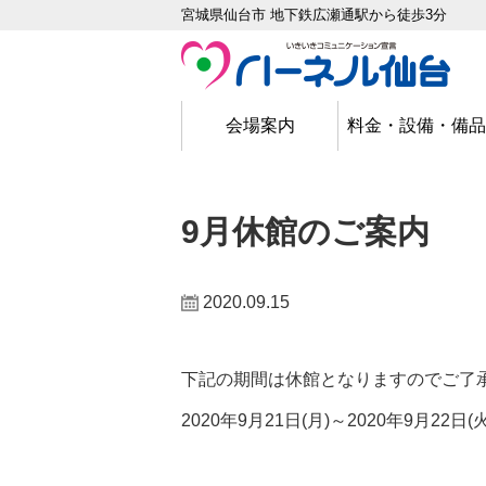
宮城県仙台市 地下鉄広瀬通駅から徒歩3分
会場案内
料金・設備・備品
中会場 いちょう[5F]
小会場 さくら[5F]
中会場 けやき[5F]
中会場 かえで[5F]
大会場 青葉[4F]
大会場 蔵王[3F]
大会場 松島[2F]
仕切りありA・B・C
仕切りありA・B
仕切りありA・B
仕切りなしABC
仕切りなしAB
仕切りなしAB
仕切りなしAB
仕切りありA
仕切りありB
9月休館のご案内
2020.09.15
下記の期間は休館となりますのでご了
2020年9月21日(月)～2020年9月22日(