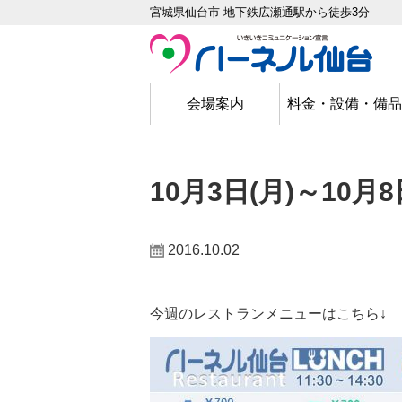
宮城県仙台市 地下鉄広瀬通駅から徒歩3分
会場案内
料金・設備・備品
中会場 いちょう[5F]
小会場 さくら[5F]
中会場 けやき[5F]
中会場 かえで[5F]
大会場 青葉[4F]
大会場 蔵王[3F]
大会場 松島[2F]
仕切りありA・B・C
仕切りありA・B
仕切りありA・B
仕切りなしABC
仕切りなしAB
仕切りなしAB
仕切りなしAB
仕切りありA
仕切りありB
10月3日(月)～10
2016.10.02
今週のレストランメニューはこちら↓